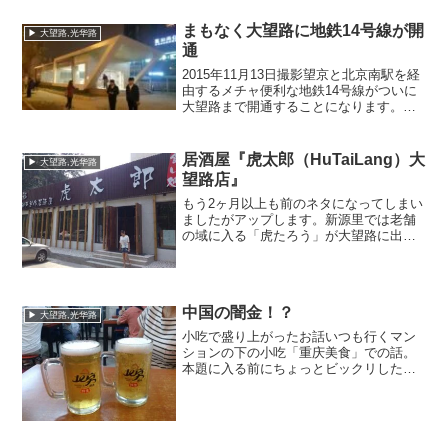
にほとんどバンバンという音が聞こえて
きません。昨年の冬から急...
まもなく大望路に地鉄14号線が開
▶ 大望路,光华路
通
2015年11月13日撮影望京と北京南駅を経
由するメチャ便利な地鉄14号線がついに
大望路まで開通することになります。一
つ手前の金台路までは開通していたので
すが、大望路に住むボクにとってはこの
ひと駅のために結構不便していました。
居酒屋『虎太郎（HuTaiLang）大
▶ 大望路,光华路
それがついに年...
望路店』
もう2ヶ月以上も前のネタになってしまい
ましたがアップします。新源里では老舗
の域に入る「虎たろう」が大望路に出し
たお店です。場所は日式スナックの集積
地「現代城」のすぐ横で、以前はイタリ
アンの「アニーズ」やタイ・レストラン
の「TukTuk」があ...
中国の闇金！？
▶ 大望路,光华路
小吃で盛り上がったお話いつも行くマン
ションの下の小吃「重庆美食」での話。
本題に入る前にちょっとビックリしたこ
とは、この店に「北京ビールの生」が入
荷されていたこと。でもやっぱり生ビー
ルは店の管理が要ですね。正直美味い！
とは言えるレベルではなか...