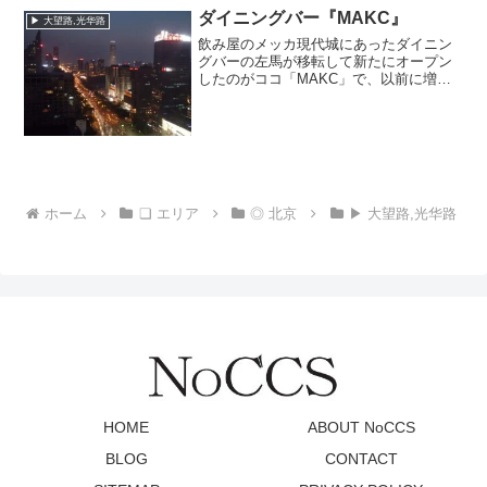
ダイニングバー『MAKC』
▶ 大望路,光华路
飲み屋のメッカ現代城にあったダイニン
グバーの左馬が移転して新たにオープン
したのがココ「MAKC」で、以前に増し
て夜景がきれいなロケーションになりま
した。以前同様、馬さんが料理などを手
がけているということで早目の時間から
でも問題なし。この日も...
ホーム
❏ エリア
◎ 北京
▶ 大望路,光华路
HOME
ABOUT NoCCS
BLOG
CONTACT