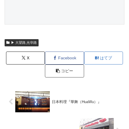
▶ 大望路,光华路
X
Facebook
はてブ
コピー
日本料理『華舞（HuaWu）』