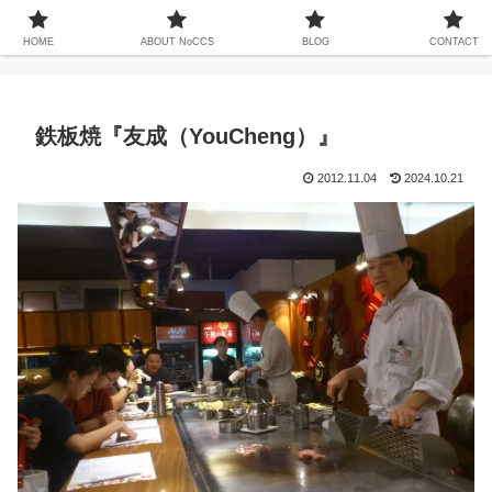
中国での暮らしは13年ちょい、家族も中国人、これまで関わってきた中国との
20年以上をコンセプトなしでお届けするサイト
HOME
ABOUT NoCCS
BLOG
CONTACT
鉄板焼『友成（YouCheng）』
2012.11.04
2024.10.21