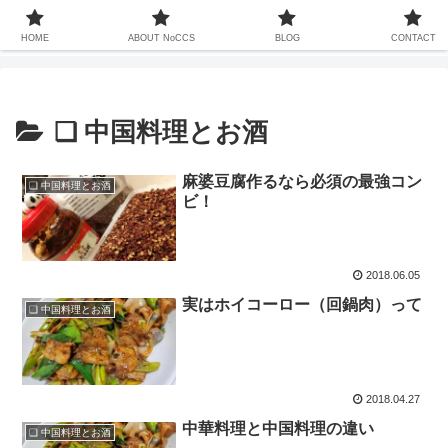
中国での暮らしは13年ちょい、家族も中国人、これまで関わってきた中国との
20年以上をコンセプトなしでお届けするサイト
HOME
ABOUT NoCCS
BLOG
CONTACT
❏ 中国料理とお酒
麻婆豆腐作るなら必須の最強コン
❏ 中国料理とお酒
ビ！
2018.06.05
実はホイコーロー（回鍋肉）って
❏ 中国料理とお酒
2018.04.27
中華料理と中国料理の違い
❏ 中国料理とお酒