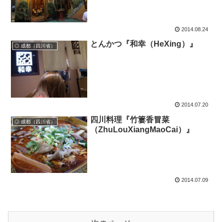
2014.08.24
とんかつ『和幸（HeXing）』
◎ 成都（四川省）
2014.07.20
四川料理『竹簍香冒菜
◎ 成都（四川省）
（ZhuLouXiangMaoCai）』
2014.07.09