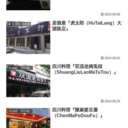
2014.09.06
居酒屋『虎太郎（HuTaiLang）大
▶ 大望路,光华路
望路店』
2014.09.02
四川料理『双流老媽兎頭
◎ 成都（四川省）
（ShuangLiuLaoMaTuTou）』
2014.08.29
四川料理『陳麻婆豆腐
◎ 成都（四川省）
（ChenMaPoDouFu）』