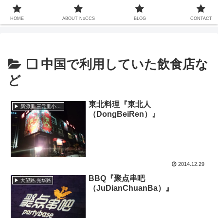
中国での暮らしは13年ちょい、家族も中国人、これまで関わってきた中国との
20年以上をコンセプトなしでお届けするサイト
HOME
ABOUT NoCCS
BLOG
CONTACT
❏ 中国で利用していた飲食店な
ど
東北料理『東北人
▶ 新源里,三元里小区,三元桥,霄云路
（DongBeiRen）』
2014.12.29
BBQ『聚点串吧
▶ 大望路,光华路
（JuDianChuanBa）』