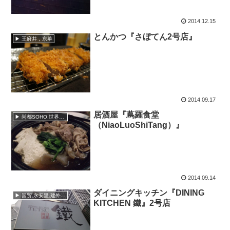
2014.12.15
とんかつ『さぼてん2号店』
▶ 王府井，东单
2014.09.17
居酒屋『蔦羅食堂
▶ 尚都SOHO,世界城,世贸天阶,芳草地
（NiaoLuoShiTang）』
2014.09.14
ダイニングキッチン『DINING
▶ 国贸,永安里,建外SOHO
KITCHEN 鐵』2号店