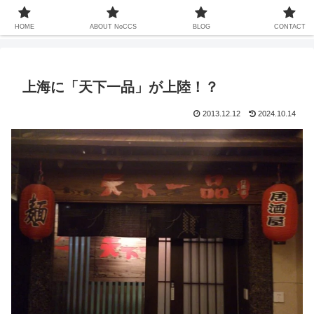
中国での暮らしは13年ちょい、家族も中国人、これまで関わってきた中国との
20年以上をコンセプトなしでお届けするサイト
HOME
ABOUT NoCCS
BLOG
CONTACT
上海に「天下一品」が上陸！？
2013.12.12
2024.10.14