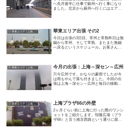
へ先月後半に仕事で蘇州へ行く事になり
ました。北京から蘇州へ行くにはエア便
で上海へ飛び、そこから高速鉄道で蘇州
へ行くというのが一番スタンダードな行
き方になります。それでは乗り換えも面
倒で時間も正確でないし、...
華東エリア出張 その2
◎ 華東エリア（上海ほか）
今日は出張の3日目。常州と常熟昨日は無
錫から常州、そして常熟、またまた無錫
へ戻るというスケジュール。お客さんの
都合であっち行ったりこっち行ったりで
結構疲れました。常州も常熟も今回初上
陸。チョット離れるだけでやっぱり街は
違いました。上海ともそ...
今月の出張：上海～深セン～広州
◎ 華東エリア（上海ほか）
只今広州です。かなりの豪雨でしたが今
は雨もやんで落ち付きました。今回の出
張は上海～深セン～広州と毎日の移動で
チョットバタバタ・・・。しかもずっと
天気が悪いうえ、日ごろ乾燥した北京に
いるため結構グッタリです。おとといの
上海ではあの話題のビル「...
上海プラザ66の外壁
◎ 華東エリア（上海ほか）
2ヶ月ぐらい前に上海に行った際のワンシ
ョットをご紹介します。恒隆広場（プラ
ザ66）と言う南京西路という通りに面す
る高級商業施設。多くの世界のトップブ
ランドが入居しています。この日見たの