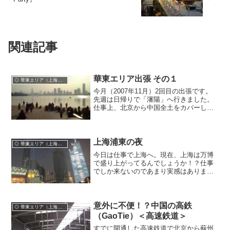
関連記事
華東エリア出張 その１
◎ 華東エリア（上海ほか）
今月（2007年11月）2回目の出張です。
先週は日帰りで「瀋陽」へ行きました。
仕事上、北京から中国全土をカバーして
いますので出張が当たり前になります。
今回は久々と言うこともあり、4日間をか
けての華東エリア巡回。（華東とは上海
を中心に江蘇省、...
上海浦東の夜
◎ 華東エリア（上海ほか）
今日は仕事で上海へ。現在、上海は万博
で盛り上がってるんでしょうか！？仕事
でしか来ないのであまり実感はありませ
ん。さて今日は浦東へ。実は夜にこのエ
リアにいくのは初めてです。何かと高層
ビルが立ち並ぶ浦東。夜はやっぱりライ
トアップがきれいですね。...
意外に不便！？中国の高鉄
◎ 華東エリア（上海ほか）
（GaoTie）＜高速鉄道＞
すでに開通した高速鉄道で北京から蘇州