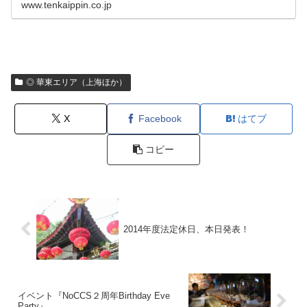
www.tenkaippin.co.jp
◎ 華東エリア（上海ほか）
X
Facebook
はてブ
コピー
2014年度法定休日、本日発表！
イベント『NoCCS２周年Birthday Eve
Party』