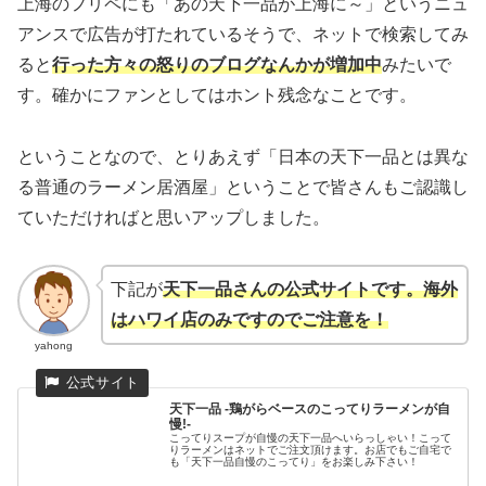
上海のフリペにも「あの天下一品が上海に～」というニュ
アンスで広告が打たれているそうで、ネットで検索してみ
ると
行った方々の怒りのブログなんかが増加中
みたいで
す。確かにファンとしてはホント残念なことです。
ということなので、とりあえず「日本の天下一品とは異な
る普通のラーメン居酒屋」ということで皆さんもご認識し
ていただければと思いアップしました。
下記が
天下一品さんの公式サイトです。海外
はハワイ店のみですのでご注意を！
yahong
天下一品 -鶏がらベースのこってりラーメンが自
慢!-
こってりスープが自慢の天下一品へいらっしゃい！こって
りラーメンはネットでご注文頂けます。お店でもご自宅で
も「天下一品自慢のこってり」をお楽しみ下さい！