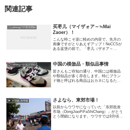
関連記事
买枣儿（マイザォア～≒Mai
❏ yahongの中国見聞録
Zaoer）！
こんな時こそ逆に軽めの内容で。先月の
画像ですがとりあえずアップ！NoCCSが
ある蓝堡の前で。「枣儿（ザオア～
≒zaoer）」って言ってもわからないです
よね。ボクもどう説明していいかわかり
ません。とりあえず果物です。そのまま
中国の模倣品・類似品事情
❏ yahongの中国見聞録
ガリガリとかじって...
皆さんもご存知の通り、中国には模倣品
や類似品が多く存在します。特にブラン
ド物と呼ばれる商品はおカネになるため
すぐに世に出回ります。今回は最近ボク
自身が気になったスポーツシューズ「ニ
ューバランス」を例にとってチョット書
いてみたいと思います。デ...
さよなら、東郊市場！
▶ 大望路,光华路
以前からウワサになっていた「东郊批发
市场（DongJiaoPiFaShiChang）」がとう
とう閉鎖になります。ウワサでは9月頃に
閉鎖になるとか・・・。この東郊も以前
は西大望路を挟んで西側も生鮮モノがい