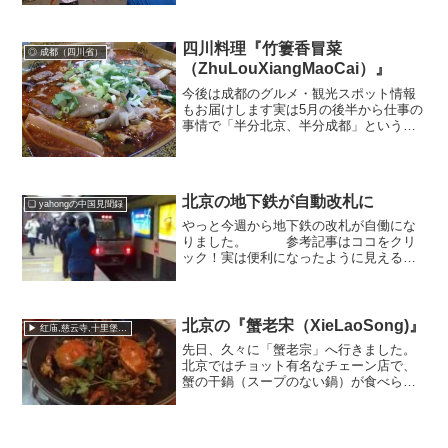
っぱいある青空市場で、奥の方には花市
場...
四川料理『竹簍香冒菜
◎ 成都（四川省）
（ZhuLouXiangMaoCai）』
今後は成都のグルメ・観光スポット情報
もお届けします実は5月の後半から仕事の
事情で「半分北京、半分成都」という生
活をおくることになりました。成都へは
出張ベースでは2004年ぐらいから行って
るので10年近くになりますが、実際住ん
でみると全く違う...
北京の地下鉄が自動改札に
❏ yahongの中国見聞録
やっと今週から地下鉄の改札が自働にな
りました。 参考記事はココをクリ
ック！実は便利になったように見えるけ
ど今はまだダメ。この改札になれない人
が多すぎてフン詰まりを起こしていま
す。・ どこにカードを当てたらエエ
の？・ カードが反応してるの...
北京の『蟹老宋（XieLaoSong)』
▶ 红庙,慈云寺,十里堡,金台路
先日、久々に「蟹老宗」へ行きました。
北京ではチョット有名なチェーン店で、
蟹の干鍋（スープのない鍋）が食べられ
ます。今日も一斤（500ｇのこと）108元
の蟹を選び、あまり辛いのは避けて微辛
でオーダー。日本ほどゴッツくはないけ
どこのくらいのサイ...