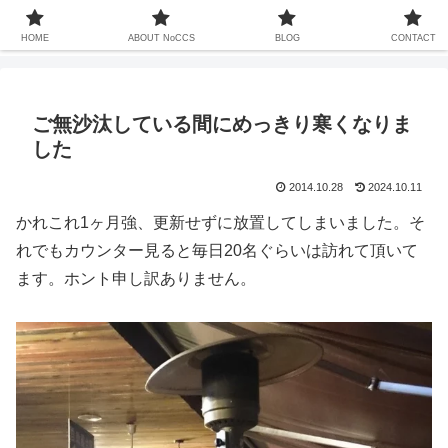
中国での暮らしは13年ちょい、家族も中国人、これまで関わってきた中国との
20年以上をコンセプトなしでお届けするサイト
HOME
ABOUT NoCCS
BLOG
CONTACT
ご無沙汰している間にめっきり寒くなりま
した
2014.10.28
2024.10.11
かれこれ1ヶ月強、更新せずに放置してしまいました。そ
れでもカウンター見ると毎日20名ぐらいは訪れて頂いて
ます。ホント申し訳ありません。