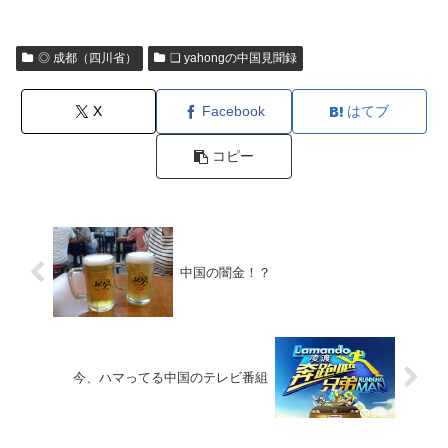
◎ 成都（四川省）
❏ yahongの中国見聞録
X
Facebook
はてブ
コピー
中国の闇金！？
今、ハマってる中国のテレビ番組