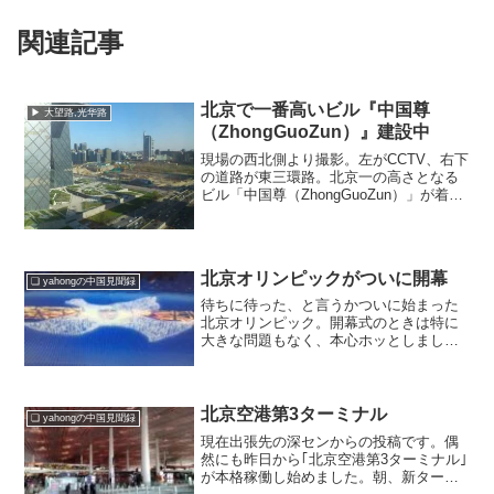
関連記事
北京で一番高いビル『中国尊
▶ 大望路,光华路
（ZhongGuoZun）』建設中
現場の西北側より撮影。左がCCTV、右下
の道路が東三環路。北京一の高さとなる
ビル「中国尊（ZhongGuoZun）」が着工
されてはや1年半。未だに基礎工事中です
が着々と進んでいるようです。場所は
NoCCSの西側、東西は万达广场から東三
環路、...
北京オリンピックがついに開幕
❏ yahongの中国見聞録
待ちに待った、と言うかついに始まった
北京オリンピック。開幕式のときは特に
大きな問題もなく、本心ホッとしまし
た。盛大に始まった開幕式。メイン会場
の「鳥の巣」の周りは花火の連発！会場
内ではいくつもの演技が行われた。みん
な練習してきた甲斐あってか...
北京空港第3ターミナル
❏ yahongの中国見聞録
現在出張先の深センからの投稿です。偶
然にも昨日から｢北京空港第3ターミナル｣
が本格稼働し始めました。朝、新ターミ