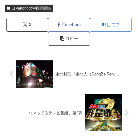
❏ yahongの中国見聞録
X
Facebook
はてブ
コピー
東北料理『東北人（DongBeiRen）』
ハマってるテレビ番組、第2弾