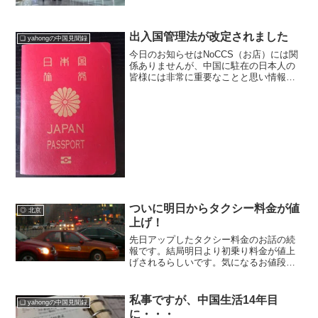
ナルへ到着してビックリ！思ってた以上
に広くかなりきれい！チェックインのフ
ロアは日本の関空にも似てる。商業施設
もかなり増やしたとの...
出入国管理法が改定されました
❏ yahongの中国見聞録
今日のお知らせはNoCCS（お店）には関
係ありませんが、中国に駐在の日本人の
皆様には非常に重要なことと思い情報提
供させて頂きます。今月7月1日より表題
どおり出入国管理法が改定され、ビザの
更新などについて日頃の仕事にも影響が
出そうな事態になっ...
ついに明日からタクシー料金が値
◎ 北京
上げ！
先日アップしたタクシー料金のお話の続
報です。結局明日より初乗り料金が値上
げされるらしいです。気になるお値段
は、初乗り3kmまでが13元、3km以降は2
元/kmから2.3元/kmに値上がり。それ以
外に毎回徴収されていた3元の燃油費は1
私事ですが、中国生活14年目
❏ yahongの中国見聞録
元に下が...
に・・・