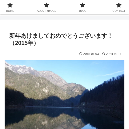
中国での暮らしは13年ちょい、家族も中国人、これまで関わってきた中国との
20年以上をコンセプトなしでお届けするサイト
HOME
ABOUT NoCCS
BLOG
CONTACT
新年あけましておめでとうございます！
（2015年）
2015.01.03
2024.10.11