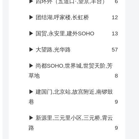
▶ 四环外（五道口·,望京,丰台）
6
▶ 团结湖,呼家楼,长虹桥
12
▶ 国贸,永安里,建外SOHO
13
▶ 大望路,光华路
57
▶ 尚都SOHO,世界城,世贸天阶,芳
草地
8
▶ 建国门,北京站,故宫附近,南锣鼓
巷
9
▶ 新源里,三元里小区,三元桥,霄云
路
9