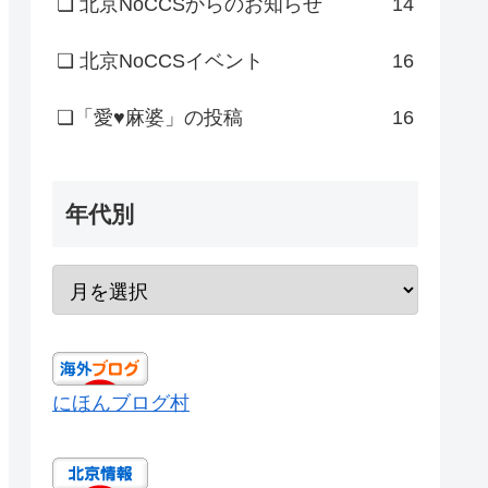
❏ 北京NoCCSからのお知らせ
14
❏ 北京NoCCSイベント
16
❏「愛♥麻婆」の投稿
16
年代別
にほんブログ村