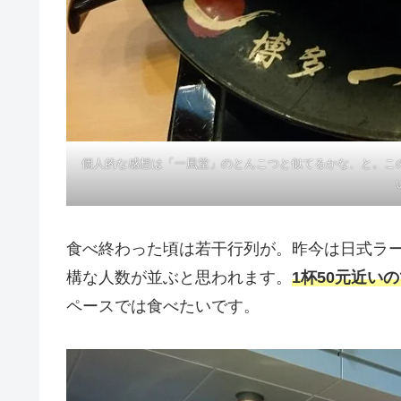
個人的な感想は「一風堂」のとんこつと似てるかな、と。こ
食べ終わった頃は若干行列が。昨今は日式ラ
構な人数が並ぶと思われます。
1杯50元近い
ペースでは食べたいです。