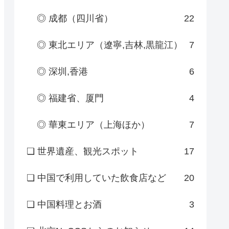
◎ 成都（四川省）
22
◎ 東北エリア（遼寧,吉林,黒龍江）
7
◎ 深圳,香港
6
◎ 福建省、厦門
4
◎ 華東エリア（上海ほか）
7
❏ 世界遺産、観光スポット
17
❏ 中国で利用していた飲食店など
20
❏ 中国料理とお酒
3