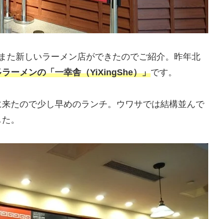
、また新しいラーメン店ができたのでご紹介。昨年北
多ラーメンの
「一幸舎（YiXingShe）」
です。
に来たので少し早めのランチ。ウワサでは結構並んで
した。