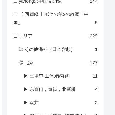
❏ yahongの中国見聞録
144
❏ 【 回顧録 】ボクの第2の故郷「中
国」
5
❏ エリア
229
◎ その他海外（日本含む）
1
◎ 北京
177
▶ 三里屯,工体,春秀路
11
▶ 东直门，簋街，北新桥
4
▶ 双井
2