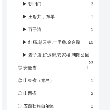
▶ 朝阳门
3
▶ 王府井，东单
1
▶ 百子湾
1
▶ 红庙,慈云寺,十里堡,金台路
10
▶ 麦子店,好运街,安家楼,朝阳公园
23
◎ 安徽省
1
◎ 山東省（青島）
1
◎ 山西省
2
◎ 広西壮族自治区
1