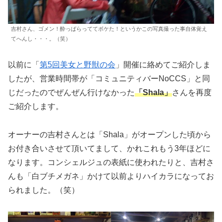
吉村さん、ゴメン！酔っぱらっててボケた！というかこの写真撮った事自体覚え
てへんし・・・。（笑）
以前に「
第5回美女と野獣の会
」開催に絡めてご紹介しま
したが、営業時間帯が「コミュニティバーNoCCS」と同
じだったのでぜんぜん行けなかった
「Shala」
さんを再度
ご紹介します。
オーナーの吉村さんとは「Shala」がオープンした頃から
お付き合いさせて頂いてまして、かれこれもう3年ほどに
なります。コンシェルジュの表紙に使われたりと、吉村さ
んも「白ブチメガネ」かけて以前よりハイカラになってお
られました。（笑）