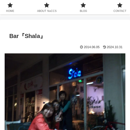
中国での暮らしは13年ちょい、家族も中国人、これまで関わってきた中国との
20年以上をコンセプトなしでお届けするサイト
HOME
ABOUT NoCCS
BLOG
CONTACT
Bar『Shala』
2014.06.05
2024.10.31