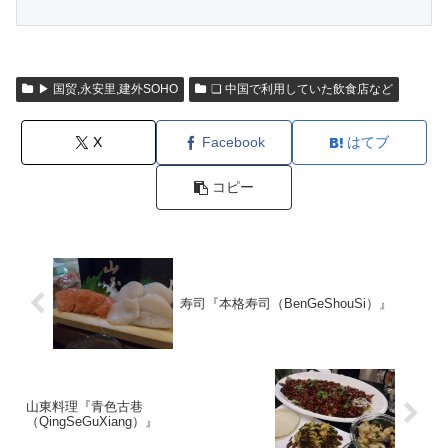
▶ 国贸,永安里,建外SOHO
❏ 中国で利用していた飲食店など
X
Facebook
はてブ
コピー
寿司『本格寿司（BenGeShouSi）』
山東料理『青色古巷
（QingSeGuXiang）』