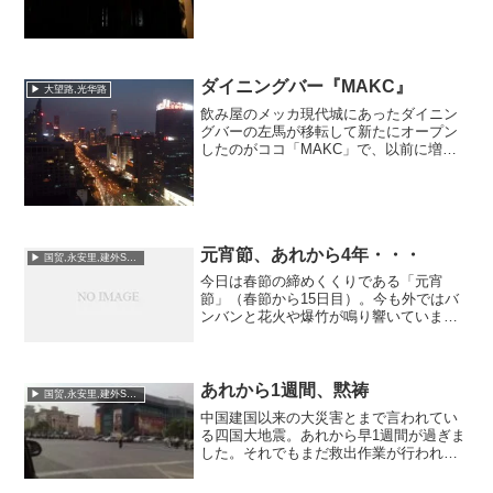
ダイニングバー『MAKC』
▶ 大望路,光华路
飲み屋のメッカ現代城にあったダイニン
グバーの左馬が移転して新たにオープン
したのがココ「MAKC」で、以前に増し
て夜景がきれいなロケーションになりま
した。以前同様、馬さんが料理などを手
がけているということで早目の時間から
でも問題なし。この日も...
元宵節、あれから4年・・・
▶ 国贸,永安里,建外SOHO
今日は春節の締めくくりである「元宵
節」（春節から15日目）。今も外ではバ
ンバンと花火や爆竹が鳴り響いていま
す。とは言え、やはり大気汚染の問題も
あり、例年に比べ少ないのは事実。ボク
は元宵節が来るといつも4年前のことを思
い出します。そう、ちょう...
あれから1週間、黙祷
▶ 国贸,永安里,建外SOHO
中国建国以来の大災害とまで言われてい
る四国大地震。あれから早1週間が過ぎま
した。それでもまだ救出作業が行われて
いないエリアがあるほど広範囲にわた
り、さらに2次災害の恐れも強くなってお