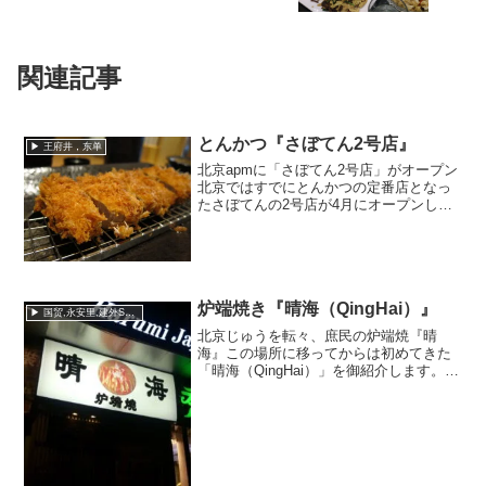
関連記事
とんかつ『さぼてん2号店』
▶ 王府井，东单
北京apmに「さぼてん2号店」がオープン
北京ではすでにとんかつの定番店となっ
たさぼてんの2号店が4月にオープンしま
した。こちらも同じくご飯、キャベツ、
みそ汁、漬物のおかわりは自由。とにか
く中国でこのサクサク感の揚げ物を食べ
られる場所はそう多...
炉端焼き『晴海（QingHai）』
▶ 国贸,永安里,建外SOHO
北京じゅうを転々、庶民の炉端焼『晴
海』この場所に移ってからは初めてきた
「晴海（QingHai）」を御紹介します。ボ
クの記憶をさかのぼると元々日本大使館
のあるエリアの「星吧路」という飲食街
にあった居酒屋です。まだまだ庶民の居
酒屋が今ほど多くな...