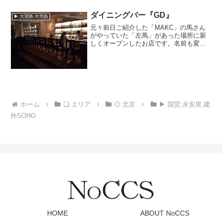
り、まだまだ安心できるレベルではない
ようです。昨日は地震発...
ダイニングバー『GD』
▶ 大望路,光华路
元々前日ご紹介した「MAKC」の馬さん
がやっていた「左馬」があった場所に新
しくオープンしたお店です。名前も変わ
り、「GD」といいます。意味はGold
Diamondだそうです。店内や基本的な部
分は変わってないような感じです。お食
事メニューも...
ホーム
❏ エリア
◎ 北京
▶ 国贸,永安里,建
外SOHO
HOME
ABOUT NoCCS