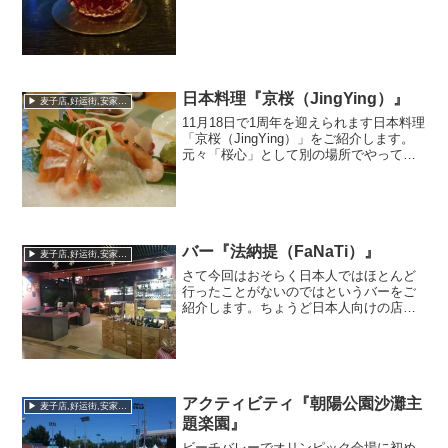
日本料理『京桜（JingYing）』
▶ 麦子店,好运街,安家楼,朝阳公园
11月18日で1周年を迎えられます日本料理
「京桜（JingYing）」をご紹介します。
元々「桜心」として別の場所でやってお
られましたが、1年前に21世紀飯店へ移転
されました。今月はその1周年を記念して
サービス月間として美味しい料理を提供
され...
バー『法納提（FaNaTi）』
▶ 麦子店,好运街,安家楼,朝阳公园
さて今回はおそらく日本人ではほとんど
行ったことがないのではというバーをご
紹介します。ちょうど日本人向けの店
（本格、美山亭、百合亭、KING大志、桜
月）が並んでいる安家楼と呼ばれるエリ
アで、店の名前は「法納提（FaNaTi）」
と言います。日本...
アクティビティ『朝陽公園沙灘主
▶ 麦子店,好运街,安家楼,朝阳公园
題楽園』
ビーチバレーでオリンピック会場に初め