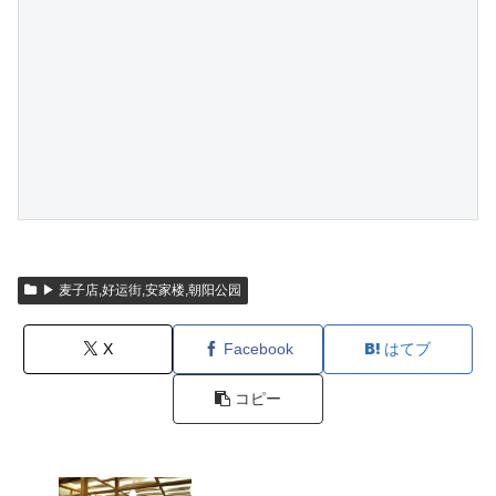
▶ 麦子店,好运街,安家楼,朝阳公园
X
Facebook
はてブ
コピー