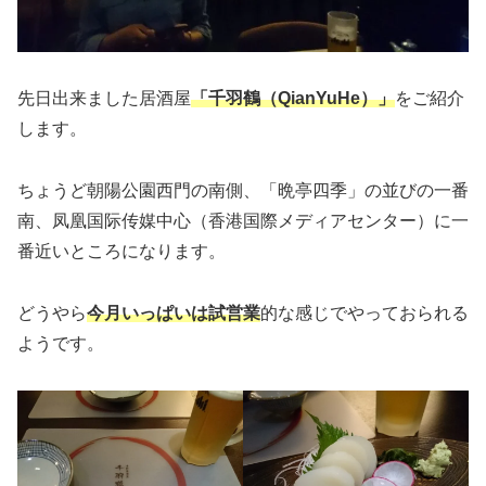
先日出来ました居酒屋
「千羽鶴（QianYuHe）」
をご紹介
します。
ちょうど朝陽公園西門の南側、「晩亭四季」の並びの一番
南、凤凰国际传媒中心（香港国際メディアセンター）に一
番近いところになります。
どうやら
今月いっぱいは試営業
的な感じでやっておられる
ようです。