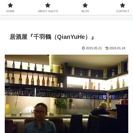
中国での暮らしは13年ちょい、家族も中国人、これまで関わってきた中国との
20年以上をコンセプトなしでお届けするサイト
HOME
ABOUT NoCCS
BLOG
CONTACT
居酒屋『千羽鶴（QianYuHe）』
2015.05.21
2024.01.24