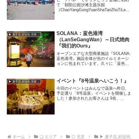
て「朝阳公园沙滩主题乐园
（ChaoYangGongYuanShaTanZhuTiLeYu
an）」へ行ってきました。すごいネーミ
ングですね。日本的に言えば「朝陽公園
ビーチテーマパラダイス」？っていう感
じでし...
SOLANA：蓝色港湾
▶ 麦子店,好运街,安家楼,朝阳公园
（LanSeGangWan）～日式焼肉
『我们的Ours』
オープンエアな大型商業施設『SOLANA:
蓝色港湾』施設全体が光のイルミネーシ
ョンに包まれています。久々に「蓝色港
湾（SOLANA）」へ行って来ました。コ
コもできたばかりの頃はヒトも少なく、
商業施設としてはかなり苦しそうな感じ
イベント『8号温泉へいこう！』
▶ 麦子店,好运街,安家楼,朝阳公园
でしたが、ココ...
今回のイベントはみんなで温泉へ昨日、
予定通り「8号温泉」イベントを開催しま
した！参加されたお客さんは 9名、
NoCCSより3名の総勢12名で乗り込みま
した。こういった施設は初めて行く外国
人にとってはシステムがわからないので
ハードルが高いよう...
ホーム
❏ エリア
◎ 北京
▶ 麦子店,好运街,