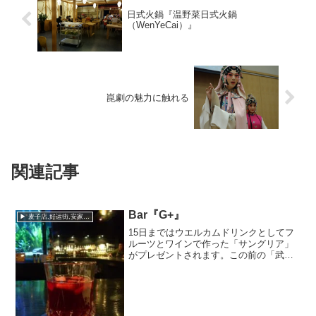
日式火鍋『温野菜日式火鍋
（WenYeCai）』
崑劇の魅力に触れる
関連記事
Bar『G+』
▶ 麦子店,好运街,安家楼,朝阳公园
15日まではウエルカムドリンクとしてフ
ルーツとワインで作った「サングリア」
がプレゼントされます。この前の「武蔵
屋」で晩飯を食ったあと、そのまま同じ
好運街に12月1日にオープンした
Bar「G+」へ行きました。昼間は
「Strawberry Ca...